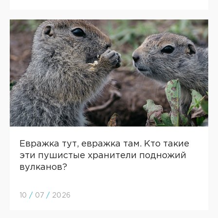
Евражка тут, евражка там. Кто такие
эти пушистые хранители подножий
вулканов?
10
/
07
/
2026