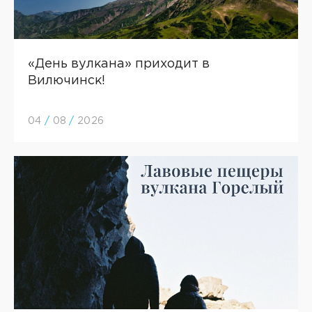
«День вулкана» приходит в
Вилючинск!
04
/
08
/
2026