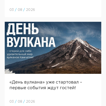
03
/
08
/
2026
«День вулкана» уже стартовал –
первые события ждут гостей!
03
/
08
/
2026