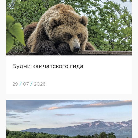
Будни камчатского гида
29
/
07
/
2026