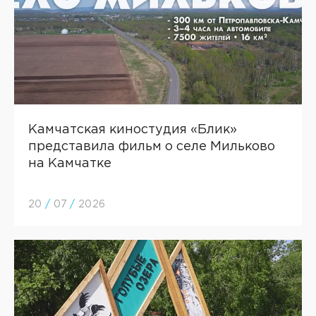
Камчатская киностудия «Блик»
представила фильм о селе Мильково
на Камчатке
20
/
07
/
2026