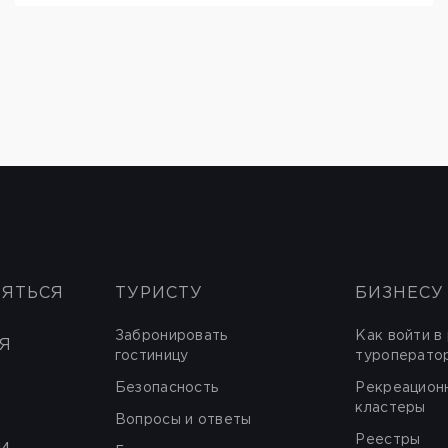
НЯТЬСЯ
ТУРИСТУ
БИЗНЕСУ
Забронировать
Как войти в
Я
гостиницу
туроперато
Безопасность
Рекреацион
кластеры
Вопросы и ответы
Реестры