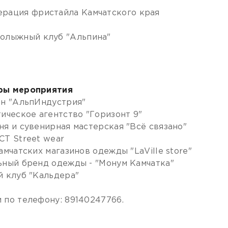
рация фристайла Камчатского края
олыжный клуб "Альпина"
ры мероприятия
ин "АльпИндустрия"
тическое агентство "Горизонт 9"
ня и сувенирная мастерская "Всё связано"
CT Street wear
камчатских магазинов одежды "LaVille store"
ьный бренд одежды - "Монум Камчатка"
й клуб "Кальдера"
 по телефону: 89140247766.