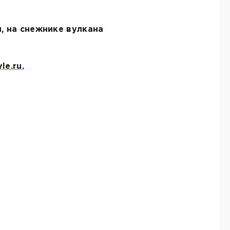
, на снежнике вулкана
le.ru.