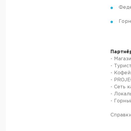
Феде
Горн
Партнё
- Магаз
- Турис
- Кофей
- PROJE
- Сеть 
- Локал
- Горны
Справки