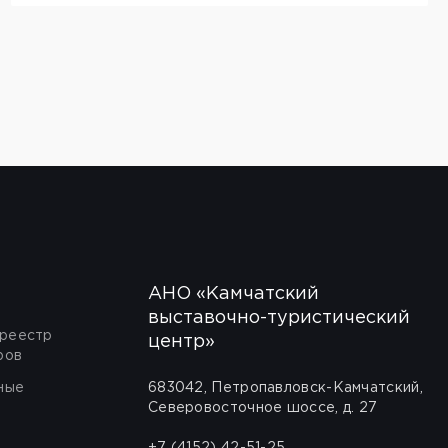
АНО «Камчатский
выставочно-туристический
 реестр
центр»
ров
ные
683042, Петропавловск-Камчатский,
Северовосточное шоссе, д. 27