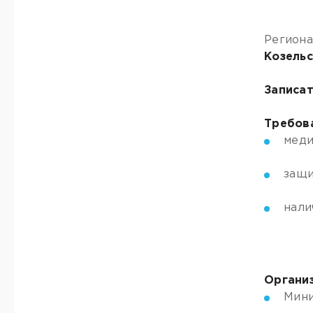
Региона
Козель
Записат
Требова
меди
защи
нали
Органи
Мини