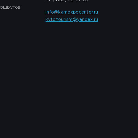
+7 (4152) 42-51-25
аршрутов
info@kamexpocenter.ru
kvtc.tourism@yandex.ru