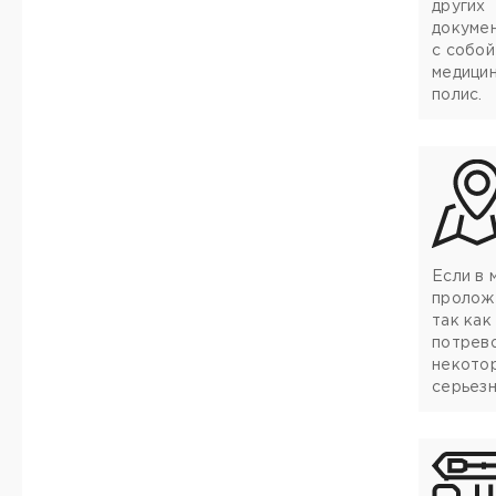
других
докумен
с собой
медицин
полис.
Если в
проложе
так как
потрево
некотор
серьезн