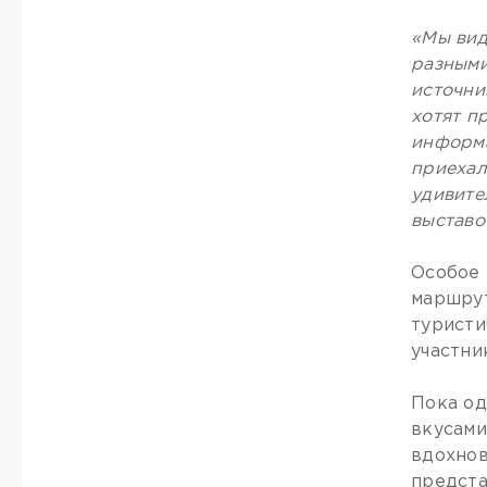
«Мы вид
разными
источни
хотят п
информа
приехал
удивите
выставо
Особое 
маршрут
туристи
участни
Пока од
вкусами
вдохнов
предста