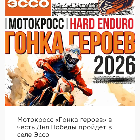
Мотокросс «Гонка героев» в
честь Дня Победы пройдёт в
селе Эссо