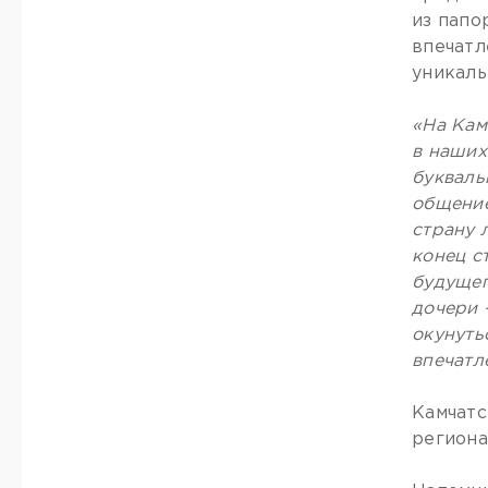
из папо
впечатл
уникаль
«На Кам
в наших
букваль
общение
страну 
конец с
будущег
дочери 
окунуть
впечатл
Камчатс
региона