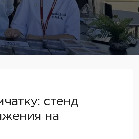
мчатку: стенд
яжения на