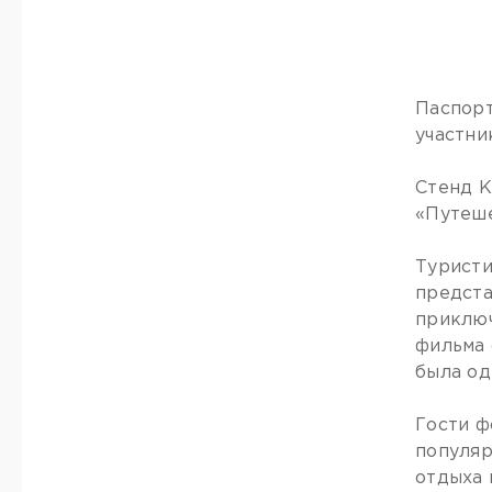
Паспорт
участни
Стенд К
«Путеше
Туристи
предста
приключ
фильма 
была од
Гости ф
популяр
отдыха 