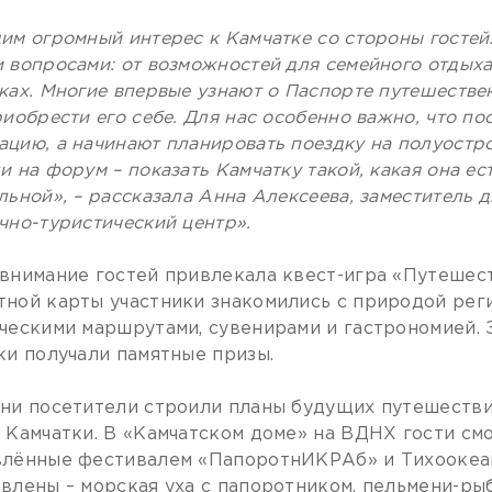
им огромный интерес к Камчатке со стороны гостей
 вопросами: от возможностей для семейного отдыха
ках. Многие впервые узнают о Паспорте путешестве
риобрести его себе. Для нас особенно важно, что по
цию, а начинают планировать поездку на полуостро
и на форум – показать Камчатку такой, какая она ес
льной», – рассказала Анна Алексеева, заместитель
чно-туристический центр».
внимание гостей привлекала квест-игра «Путешес
ной карты участники знакомились с природой реги
ческими маршрутами, сувенирами и гастрономией. 
ки получали памятные призы.
ни посетители строили планы будущих путешестви
 Камчатки. В «Камчатском доме» на ВДНХ гости см
лённые фестивалем «ПапоротнИКРАб» и Тихоокеан
влены – морская уха с папоротником, пельмени-рыб