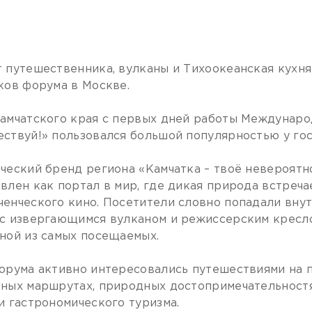
 путешественника, вулканы и Тихоокеанская кухня
ков форума в Москве.
амчатского края с первых дней работы Междунаро
ствуй!» пользовался большой популярностью у гос
ческий бренд региона «Камчатка – твоё невероят
влен как портал в мир, где дикая природа встреча
енческого кино. Посетители словно попадали вну
с извергающимся вулканом и режиссерским креслом
ной из самых посещаемых.
орума активно интересовались путешествиями на п
ных маршрутах, природных достопримечательностя
и гастрономического туризма.