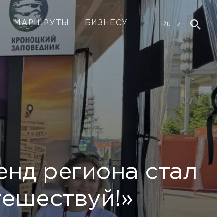
МАРШРУТЫ
БИЗНЕСУ
Ru
енд региона стал
тешествуй!»