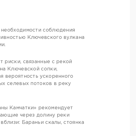
о необходимости соблюдения
тивностью Ключевского вулкана
и.
 риски, связанные с рекой
на Ключевской сопки,
ая вероятность ускоренного
ых селевых потоков в реку
аны Камчатки» рекомендует
гающие через долину реки
вблизи: Бараньи скалы, стоянка