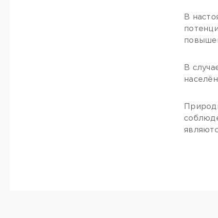
В насто
потенци
повышен
В случа
населён
Природн
соблюде
являютс