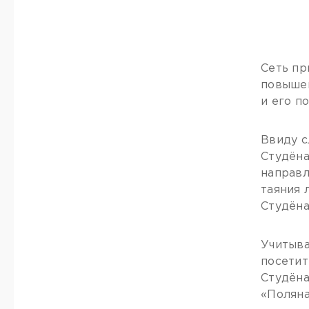
Сеть пр
повышен
и его п
Ввиду с
Студёна
направл
таяния 
Студёна
Учитыва
посетит
Студёна
«Поляна