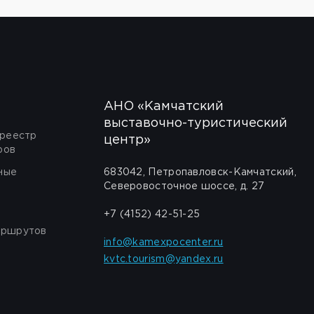
АНО «Камчатский
выставочно-туристический
 реестр
центр»
ров
ные
683042, Петропавловск-Камчатский,
Северовосточное шоссе, д. 27
+7 (4152) 42-51-25
аршрутов
info@kamexpocenter.ru
kvtc.tourism@yandex.ru