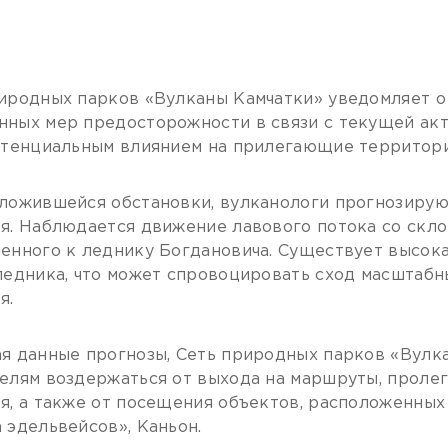
иродных парков «Вулканы Камчатки» уведомляет 
ных мер предосторожности в связи с текущей ак
отенциальным влиянием на прилегающие территори
ложившейся обстановки, вулканологи прогнозируют
я. Наблюдается движение лавового потока со скло
енного к леднику Богдановича. Существует высок
ледника, что может спровоцировать сход масштабн
я.
я данные прогнозы, Сеть природных парков «Вулк
елям воздержаться от выхода на маршруты, проле
я, а также от посещения объектов, расположенных 
 эдельвейсов», Каньон.