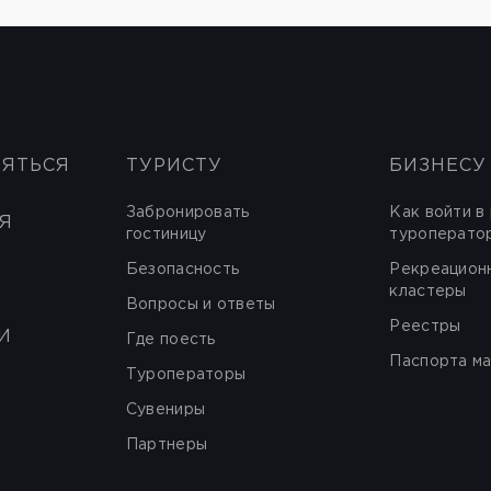
НЯТЬСЯ
ТУРИСТУ
БИЗНЕСУ
Забронировать
Как войти в
Я
гостиницу
туроперато
Безопасность
Рекреацион
кластеры
Вопросы и ответы
Реестры
И
Где поесть
Паспорта м
Туроператоры
Сувениры
Партнеры