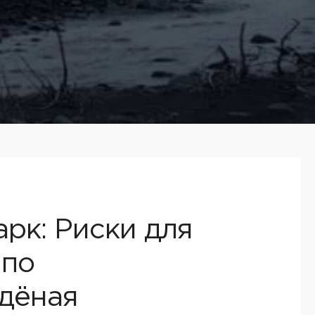
рк: Риски для
 по
удёная