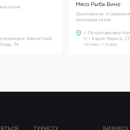
Мясо Рыба Вино
кая кухня
Европейская, итальянска
локальная кухня
г. Петропавловск-Ка
тропавловск-Камчатский,
п-т Карла Маркса, 23
обеды, 34
«Атом», 1 этаж)
НЯТЬСЯ
ТУРИСТУ
БИЗНЕСУ