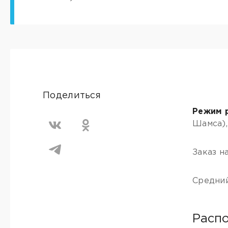
Поделиться
Режим 
Шамса),
Заказ н
Средний
Расп