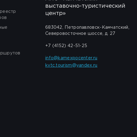
выставочно-туристический
 реестр
центр»
ров
ные
683042, Петропавловск-Камчатский,
Северовосточное шоссе, д. 27
+7 (4152) 42-51-25
аршрутов
info@kamexpocenter.ru
kvtc.tourism@yandex.ru