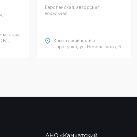
Европейская, авторская,
локальная
я,
мчатский,
 (БЦ
Камчатский край, с.
Паратунка, ул. Невельского, 6
АНО «Камчатский