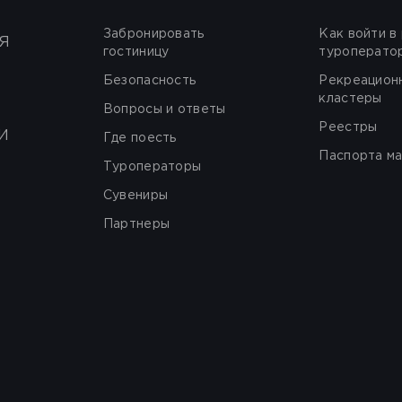
Забронировать
Как войти в
Я
гостиницу
туроперато
Безопасность
Рекреацион
кластеры
Вопросы и ответы
Реестры
И
Где поесть
Паспорта м
Туроператоры
Сувениры
Партнеры