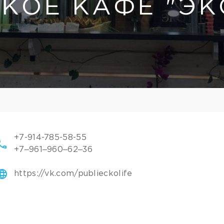
КОЕ КАФЕ "Э
+7-914-785-58-55
+7‒961‒960‒62‒36
https://vk.com/publieckolife