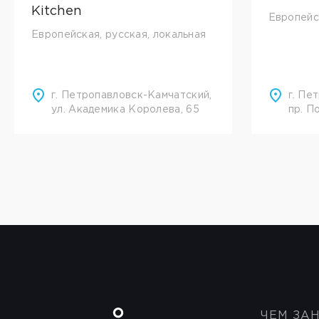
Kitchen
Европейс
Европейская, русская, локальная
г. Петропавловск-Камчатский,
г. Пе
ул. Академика Королева, 65
пр. П
ЧЕМ ЗА