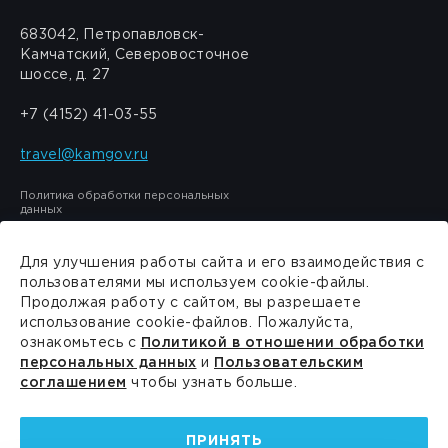
683042, Петропавловск-
Камчатский, Северовосточное
шоссе, д. 27
+7 (4152) 41-03-55
travel@kamgov.ru
Политика обработки персональных
данных
Для улучшения работы сайта и его взаимодействия с
пользователями мы используем cookie-файлы.
Продолжая работу с сайтом, вы разрешаете
Сделано в
PressPass
использование cookie-файлов. Пожалуйста,
ознакомьтесь с
Политикой в отношении обработки
персональных данных
и
Пользовательским
соглашением
чтобы узнать больше.
ПРИНЯТЬ