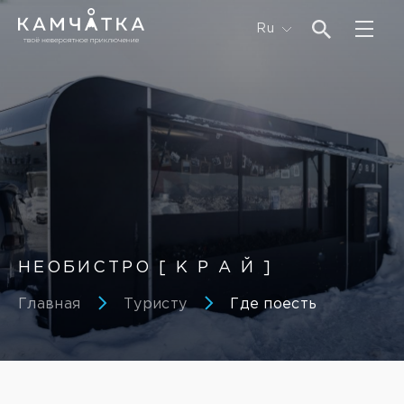
Ru
НЕОБИСТРО [ К Р А Й ]
Главная
Туристу
Где поесть