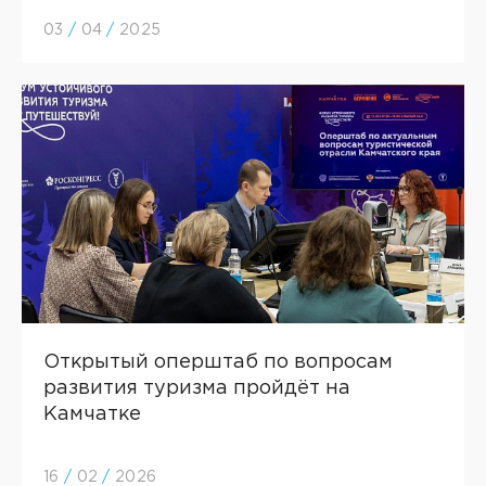
03
/
04
/
2025
Открытый оперштаб по вопросам
развития туризма пройдёт на
Камчатке
16
/
02
/
2026