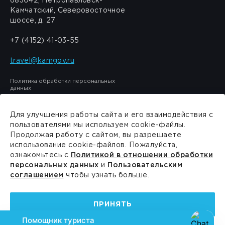
683042, Петропавловск-
Камчатский, Северовосточное
шоссе, д. 27
+7 (4152) 41-03-55
travel@kamgov.ru
Политика обработки персональных
данных
Для улучшения работы сайта и его взаимодействия с
пользователями мы используем cookie-файлы.
Продолжая работу с сайтом, вы разрешаете
Сделано в
PressPass
использование cookie-файлов. Пожалуйста,
ознакомьтесь с
Политикой в отношении обработки
персональных данных
и
Пользовательским
соглашением
чтобы узнать больше.
ПРИНЯТЬ