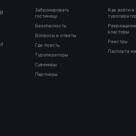
Забронировать
Как войти в
Я
гостиницу
туроперато
Безопасность
Рекреацион
кластеры
Вопросы и ответы
Реестры
И
Где поесть
Паспорта м
Туроператоры
Сувениры
Партнеры