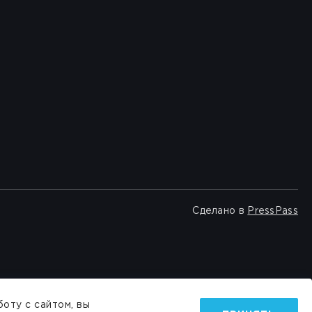
Сделано в
PressPass
оту с сайтом, вы