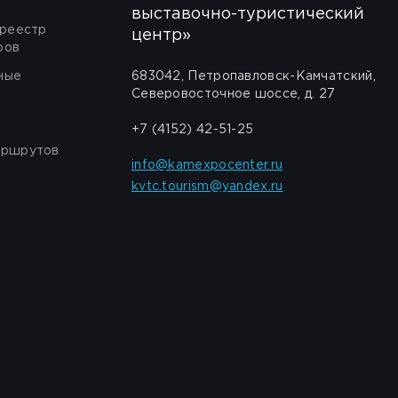
выставочно-туристический
 реестр
центр»
ров
ные
683042, Петропавловск-Камчатский,
Северовосточное шоссе, д. 27
+7 (4152) 42-51-25
аршрутов
info@kamexpocenter.ru
kvtc.tourism@yandex.ru